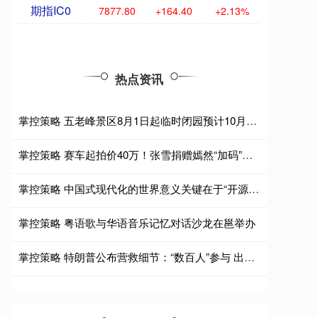
期指IC0
7877.80
+164.40
+2.13%
热点资讯
掌控策略 五老峰景区8月1日起临时闭园预计10月1日恢复开放
掌控策略 赛车起拍价40万！张雪捐赠嫣然“加码”：冠军奖杯、签名帽子一起送
掌控策略 中国式现代化的世界意义关键在于“开源”（读懂中国·读懂中国式现代化）
掌控策略 粤语歌与华语音乐记忆对话沙龙在邕举办
掌控策略 特朗普公布营救细节：“数百人”参与 出动155架飞机