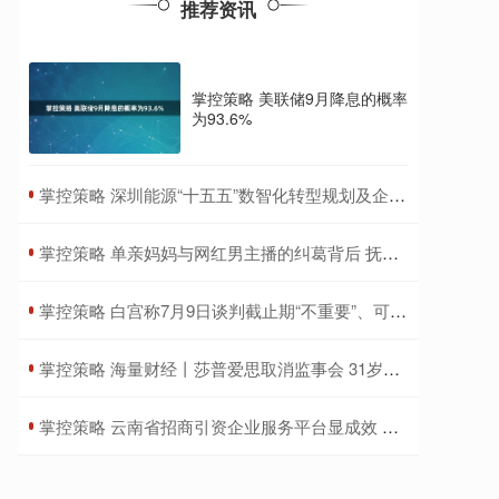
推荐资讯
掌控策略 美联储9月降息的概率
为93.6%
​掌控策略 深圳能源“十五五”数智化转型规划及企业架构设计项目正式启动
​掌控策略 单亲妈妈与网红男主播的纠葛背后 抚养费与名誉权的较量
​掌控策略 白宫称7月9日谈判截止期“不重要”、可能推迟，标普逼近纪录高位
​掌控策略 海量财经丨莎普爱思取消监事会 31岁员工任职工代表董事
​掌控策略 云南省招商引资企业服务平台显成效 推动兑现招商承诺资金超1.5亿元